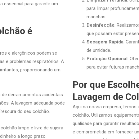
Limpeza Profunda
: Uti
a essencial para garantir um
para limpar profundament
manchas.
Desinfecção
: Realizamo
olchão é
que possam estar presen
Secagem Rápida
: Garan
de umidade.
aros e alergênicos podem se
Proteção Opcional
: Ofe
s e problemas respiratórios. A
para evitar futuras manch
irritantes, proporcionando um
Por que Escolh
Lavagem de Col
s de derramamentos acidentais
hões. A lavagem adequada pode
Aqui na nossa empresa, temos a
rescura do seu colchão.
colchão. Utilizamos equipamento
qualidade para garantir resulta
 colchão limpo e livre de sujeira
e comprometida em fornecer um
dinheiro a longo prazo.