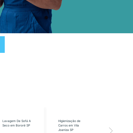
Lavagem De Sofá A
Higienização de
Higienização
Seco em Bororé SP
Carros em Vila
Carros em Vi
Joaniza SP
José SP