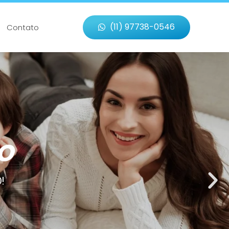
(11) 97738-0546
Contato
O
!