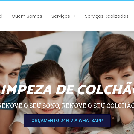
al
Quem Somos
Serviços
Serviços Realizados
LIMPEZA DE COLCHÃ
RENOVE O SEU SONO, RENOVE O SEU COLCHÃO
ORÇAMENTO 24H VIA WHATSAPP