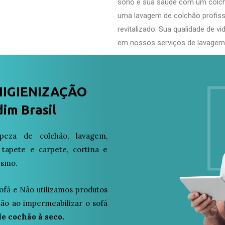
sono e sua saúde com um colch
uma lavagem de colchão profiss
revitalizado. Sua qualidade de 
em nossos serviços de lavagem
HIGIENIZAÇÃO
im Brasil
eza de colchão, lavagem,
 tapete e carpete, cortina e
esmo.
ofá e Não utilizamos produtos
osão ao impermeabilizar o sofá
e cochão à seco.