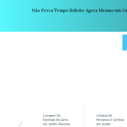
Não Perca Tempo Solicite Agora Mesmo um Or
eabilização
Lavagem De
Limpeza De
á em Cidade
Estofado De Carro
Persianas E Cortinas
s SP
em Jardim Gaivotas
em Jardim