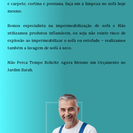
e carpete, cortina e persiana, faça um a limpeza no sofá hoje
mesmo.
Somos especialista na impermeabilização de sofá e Não
utilizamos produtos inflamáveis, ou seja não existe risco de
explosão ao impermeabilizar o sofá ou estofado – realizamos
também a lavagem de sofá à seco.
Não Perca Tempo Solicite Agora Mesmo um Orçamento no
Jardim Sarah.