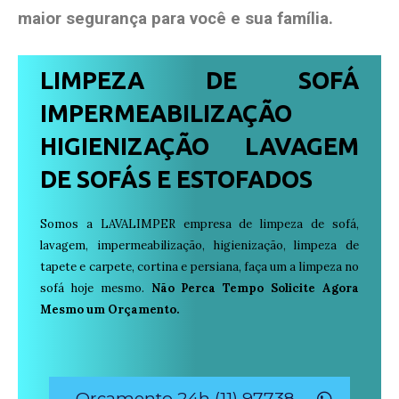
maior segurança para você e sua
família
.
LIMPEZA DE SOFÁ
IMPERMEABILIZAÇÃO
HIGIENIZAÇÃO LAVAGEM
DE SOFÁS E ESTOFADOS
Somos a LAVALIMPER empresa de limpeza de sofá,
lavagem, impermeabilização, higienização, limpeza de
tapete e carpete, cortina e persiana, faça um a limpeza no
sofá hoje mesmo.
Não Perca Tempo Solicite Agora
Mesmo um Orçamento.
Orçamento 24h (11) 97738-