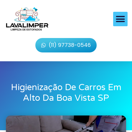
(11) 97738-0546
Higienização De Carros Em
Alto Da Boa Vista SP