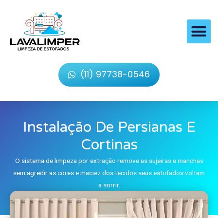
(11) 97738-0546
Instalação De Persianas E
Cortinas
O sistema de limpeza por extração remove as sujeiras e manchas
sem agredir as cores e maciez dos tecidos seus estofados voltam
a sorrir.