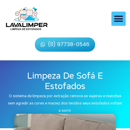
(11) 97738-0546
Limpeza De Sofá E
Estofados
O sistema de limpeza por extração remove as sujeiras e manchas
sem agredir as cores e maciez dos tecidos seus estofados voltam
a sorrir.