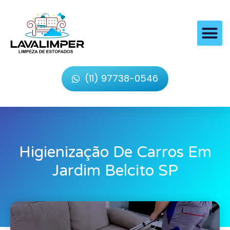
(11) 97738-0546
Higienização De Carros Em
Jardim Belcito SP