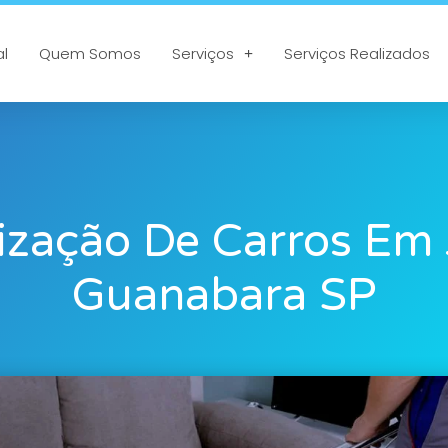
al
Quem Somos
Serviços
Serviços Realizados
ização De Carros Em
Guanabara SP