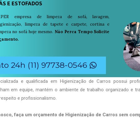
ÁS E ESTOFADOS
PER empresa de limpeza de sofá, lavagem,
igienização, limpeza de tapete e carpete, cortina e
limpeza no sofá hoje mesmo.
Não Perca Tempo Solicite
çamento.
o 24h (11) 97738-0546
ializada e qualificada em Higienização de Carros possui profi
balham em equipe, mantém o ambiente de trabalho organizado e t
respeito e profissionalismo.
nosco, faça um orçamento de Higienização de Carros sem com