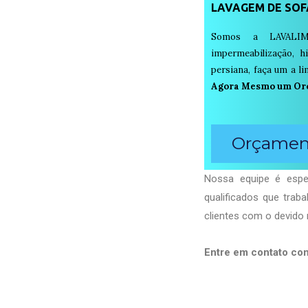
LAVAGEM DE SOF
Somos a LAVALIM
impermeabilização, h
persiana, faça um a 
Agora Mesmo um Or
Orçament
Nossa equipe é espec
qualificados que tra
clientes com o devido 
Entre em contato co