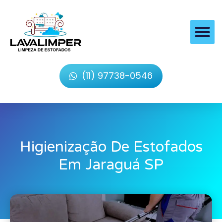
(11) 97738-0546
Higienização De Estofados
Em Jaraguá SP