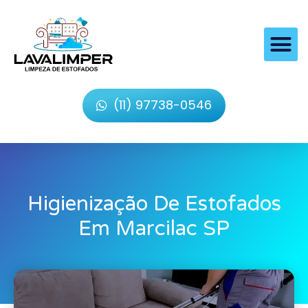
(11) 97738-0546
Higienização De Estofados
Em Marcilac SP