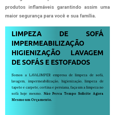
produtos
inflamáveis garantindo assim uma
maior segurança para você e sua
família
.
LIMPEZA DE SOFÁ
IMPERMEABILIZAÇÃO
HIGIENIZAÇÃO LAVAGEM
DE SOFÁS E ESTOFADOS
Somos a LAVALIMPER empresa de limpeza de sofá,
lavagem, impermeabilização, higienização, limpeza de
tapete e carpete, cortina e persiana, faça um a limpeza no
sofá hoje mesmo.
Não Perca Tempo Solicite Agora
Mesmo um Orçamento.