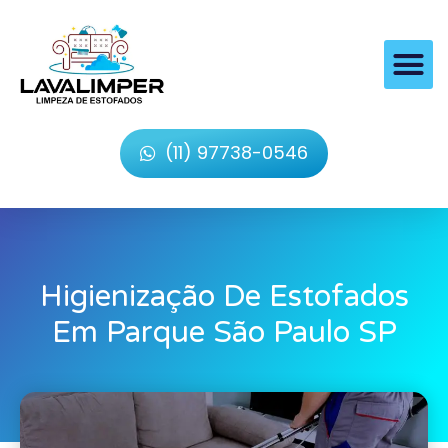
(11) 97738-0546
Higienização De Estofados
Em Parque São Paulo SP