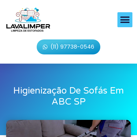
(11) 97738-0546
Higienização De Sofás Em
ABC SP