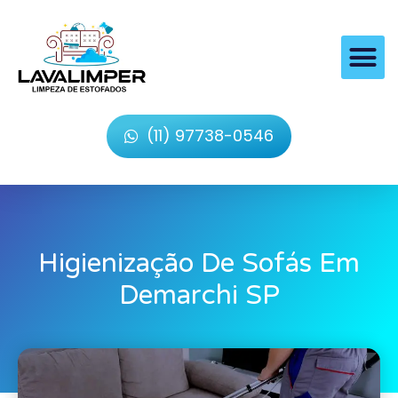
(11) 97738-0546
Higienização De Sofás Em
Demarchi SP