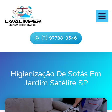
(11) 97738-0546
Higienização De Sofás Em
Jardim Satélite SP