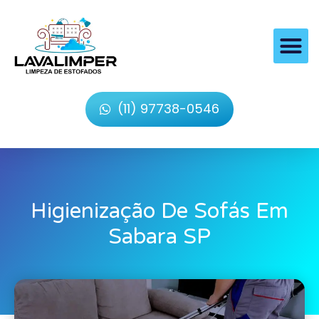
(11) 97738-0546
Higienização De Sofás Em
Sabara SP