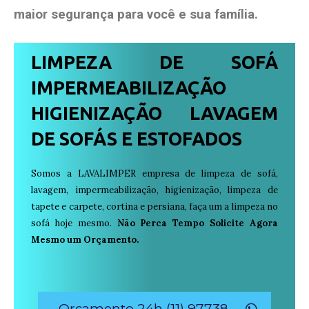
maior segurança para você e sua
família
.
LIMPEZA DE SOFÁ
IMPERMEABILIZAÇÃO
HIGIENIZAÇÃO LAVAGEM
DE SOFÁS E ESTOFADOS
Somos a LAVALIMPER empresa de limpeza de sofá,
lavagem, impermeabilização, higienização, limpeza de
tapete e carpete, cortina e persiana, faça um a limpeza no
sofá hoje mesmo.
Não Perca Tempo Solicite Agora
Mesmo um Orçamento.
Orçamento 24h (11) 97738-