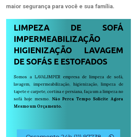
maior segurança para você e sua
família
.
LIMPEZA DE SOFÁ
IMPERMEABILIZAÇÃO
HIGIENIZAÇÃO LAVAGEM
DE SOFÁS E ESTOFADOS
Somos a LAVALIMPER empresa de limpeza de sofá,
lavagem, impermeabilização, higienização, limpeza de
tapete e carpete, cortina e persiana, faça um a limpeza no
sofá hoje mesmo.
Não Perca Tempo Solicite Agora
Mesmo um Orçamento.
Orçamento 24h (11) 97738-