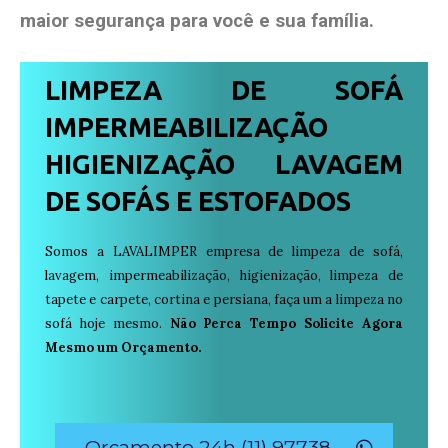
maior segurança para você e sua
família
.
LIMPEZA DE SOFÁ
IMPERMEABILIZAÇÃO
HIGIENIZAÇÃO LAVAGEM
DE SOFÁS E ESTOFADOS
Somos a LAVALIMPER empresa de limpeza de sofá,
lavagem, impermeabilização, higienização, limpeza de
tapete e carpete, cortina e persiana, faça um a limpeza no
sofá hoje mesmo.
Não Perca Tempo Solicite Agora
Mesmo um Orçamento.
Orçamento 24h (11) 97738-