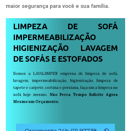
maior segurança para você e sua
família
.
LIMPEZA DE SOFÁ
IMPERMEABILIZAÇÃO
HIGIENIZAÇÃO LAVAGEM
DE SOFÁS E ESTOFADOS
Somos a LAVALIMPER empresa de limpeza de sofá,
lavagem, impermeabilização, higienização, limpeza de
tapete e carpete, cortina e persiana, faça um a limpeza no
sofá hoje mesmo.
Não Perca Tempo Solicite Agora
Mesmo um Orçamento.
Orçamento 24h (11) 97738-