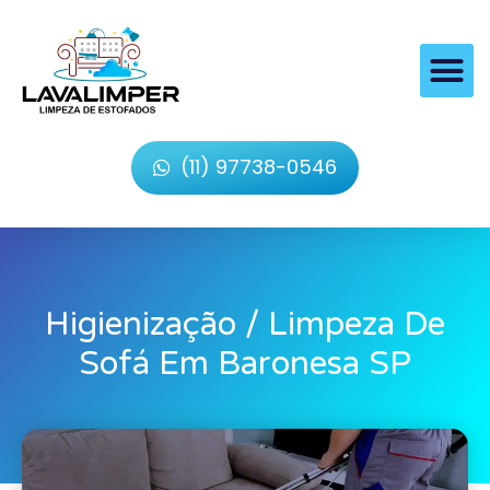
(11) 97738-0546
Higienização / Limpeza De
Sofá Em Baronesa SP