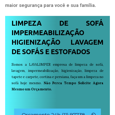
maior segurança para você e sua
família
.
LIMPEZA DE SOFÁ
IMPERMEABILIZAÇÃO
HIGIENIZAÇÃO LAVAGEM
DE SOFÁS E ESTOFADOS
Somos a LAVALIMPER empresa de limpeza de sofá,
lavagem, impermeabilização, higienização, limpeza de
tapete e carpete, cortina e persiana, faça um a limpeza no
sofá hoje mesmo.
Não Perca Tempo Solicite Agora
Mesmo um Orçamento.
Orçamento 24h (11) 97738-