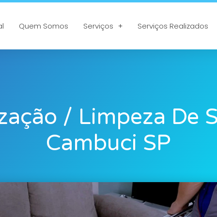
al
Quem Somos
Serviços
Serviços Realizados
ização / Limpeza De 
Cambuci SP