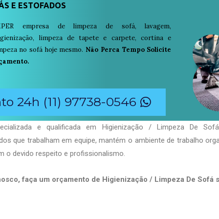
ÁS E ESTOFADOS
PER empresa de limpeza de sofá, lavagem,
igienização, limpeza de tapete e carpete, cortina e
limpeza no sofá hoje mesmo.
Não Perca Tempo Solicite
çamento.
o 24h (11) 97738-0546
cializada e qualificada em Higienização / Limpeza De Sofá 
ados que trabalham em equipe, mantém o ambiente de trabalho org
 o devido respeito e profissionalismo.
nosco, faça um orçamento de Higienização / Limpeza De Sofá