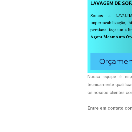
LAVAGEM DE SOF
Somos a LAVALIM
impermeabilização, h
persiana, faça um a 
Agora Mesmo um Or
Orçament
Nossa equipe é espe
tecnicamente qualific
os nossos clientes com
Entre em contato co