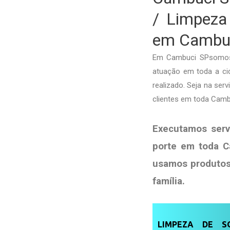
/ Limpeza
em Cambu
Em Cambuci SPsomos e
atuação em toda a cid
realizado. Seja na ser
clientes em toda Camb
Executamos serv
porte em toda C
usamos produto
família
.
LIMPEZA DE SO