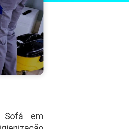
e Sofá em
gienização