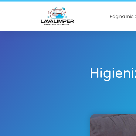
Página Inici
Higien