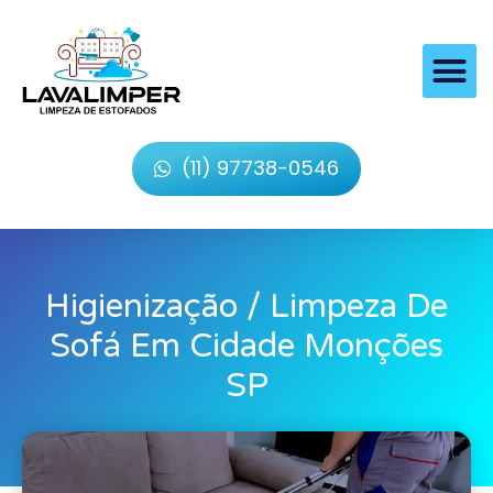
(11) 97738-0546
Higienização / Limpeza De
Sofá Em Cidade Monções
SP