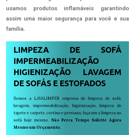
usamos produtos
inflamáveis garantindo
assim uma maior segurança para você e sua
família
.
LIMPEZA DE SOFÁ
IMPERMEABILIZAÇÃO
HIGIENIZAÇÃO LAVAGEM
DE SOFÁS E ESTOFADOS
Somos a LAVALIMPER empresa de limpeza de sofá,
lavagem, impermeabilização, higienização, limpeza de
tapete e carpete, cortina e persiana, faça um a limpeza no
sofá hoje mesmo.
Não Perca Tempo Solicite Agora
Mesmo um Orçamento.