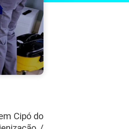
 em Cipó do
enização /