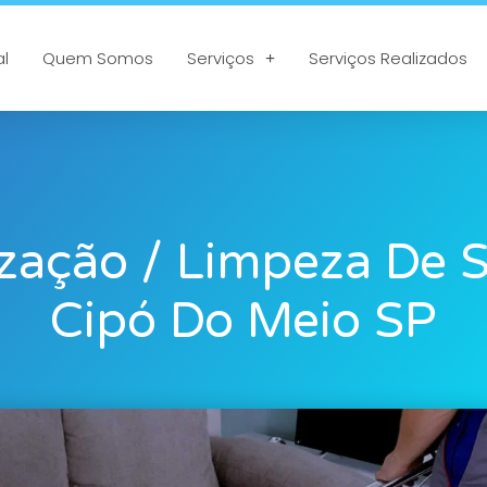
al
Quem Somos
Serviços
Serviços Realizados
ização / Limpeza De 
Cipó Do Meio SP