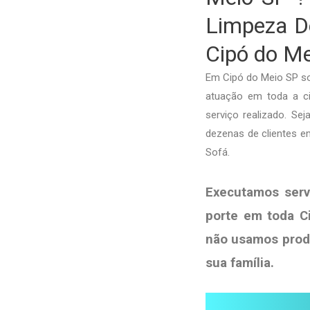
Limpeza De
Cipó do M
Em Cipó do Meio SP so
atuação em toda a ci
serviço realizado. Se
dezenas de clientes e
Sofá.
Executamos serv
porte em toda C
não usamos pro
sua
família
.