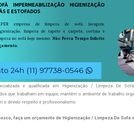
FÁ IMPERMEABILIZAÇÃO HIGIENIZAÇÃO
ÁS E ESTOFADOS
PER empresa de limpeza de sofá, lavagem,
igienização, limpeza de tapete e carpete, cortina e
limpeza no sofá hoje mesmo.
Não Perca Tempo Solicite
çamento.
o 24h (11) 97738-0546
cializada e qualificada em Higienização / Limpeza De Sofá 
ados que trabalham em equipe, mantém o ambiente de trabalho org
 o devido respeito e profissionalismo.
nosco, faça um orçamento de Higienização / Limpeza De Sofá