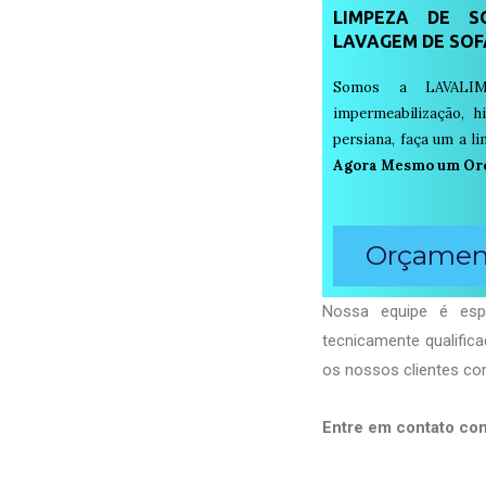
LIMPEZA DE SO
LAVAGEM DE SOF
Somos a LAVALIM
impermeabilização, h
persiana, faça um a 
Agora Mesmo um Or
Orçament
Nossa equipe é espe
tecnicamente qualific
os nossos clientes com
Entre em contato co