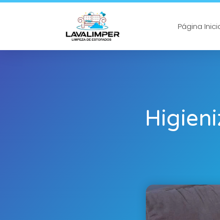
Página Inici
Higien