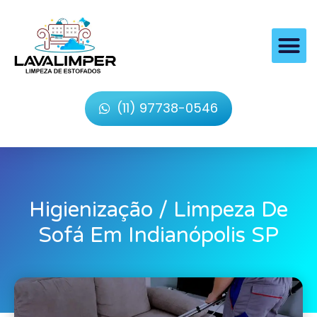
(11) 97738-0546
Higienização / Limpeza De
Sofá Em Indianópolis SP