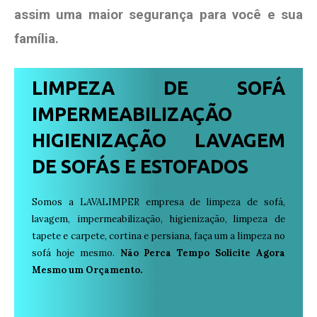
assim uma maior segurança para você e sua
família
.
LIMPEZA DE SOFÁ
IMPERMEABILIZAÇÃO
HIGIENIZAÇÃO LAVAGEM
DE SOFÁS E ESTOFADOS
Somos a LAVALIMPER empresa de limpeza de sofá,
lavagem, impermeabilização, higienização, limpeza de
tapete e carpete, cortina e persiana, faça um a limpeza no
sofá hoje mesmo.
Não Perca Tempo Solicite Agora
Mesmo um Orçamento.