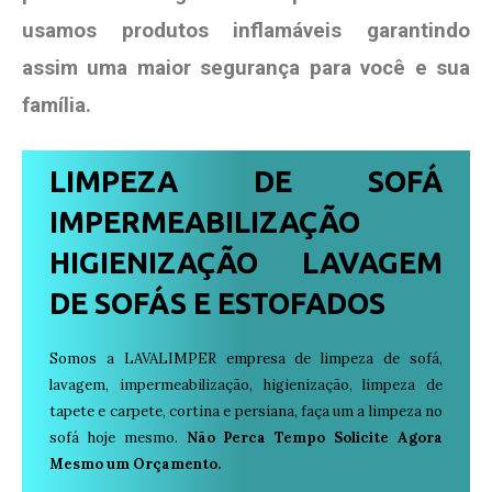
usamos produtos
inflamáveis garantindo
assim uma maior segurança para você e sua
família
.
LIMPEZA DE SOFÁ
IMPERMEABILIZAÇÃO
HIGIENIZAÇÃO LAVAGEM
DE SOFÁS E ESTOFADOS
Somos a LAVALIMPER empresa de limpeza de sofá,
lavagem, impermeabilização, higienização, limpeza de
tapete e carpete, cortina e persiana, faça um a limpeza no
sofá hoje mesmo.
Não Perca Tempo Solicite Agora
Mesmo um Orçamento.