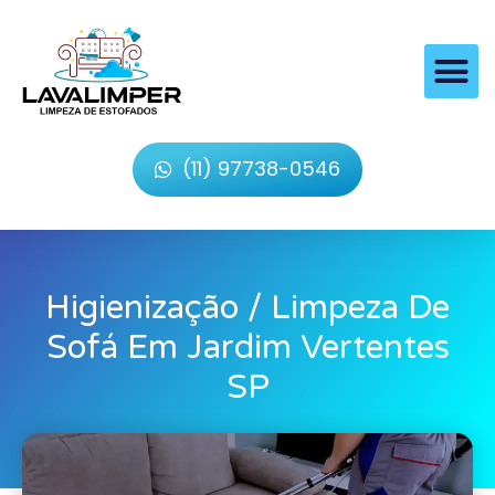
(11) 97738-0546
Higienização / Limpeza De
Sofá Em Jardim Vertentes
SP