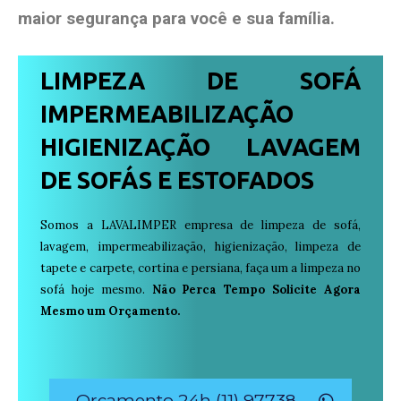
maior segurança para você e sua
família
.
LIMPEZA DE SOFÁ
IMPERMEABILIZAÇÃO
HIGIENIZAÇÃO LAVAGEM
DE SOFÁS E ESTOFADOS
Somos a LAVALIMPER empresa de limpeza de sofá,
lavagem, impermeabilização, higienização, limpeza de
tapete e carpete, cortina e persiana, faça um a limpeza no
sofá hoje mesmo.
Não Perca Tempo Solicite Agora
Mesmo um Orçamento.
Orçamento 24h (11) 97738-