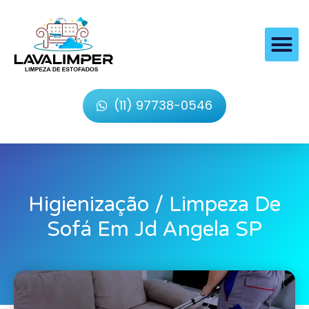
(11) 97738-0546
Higienização / Limpeza De
Sofá Em Jd Angela SP