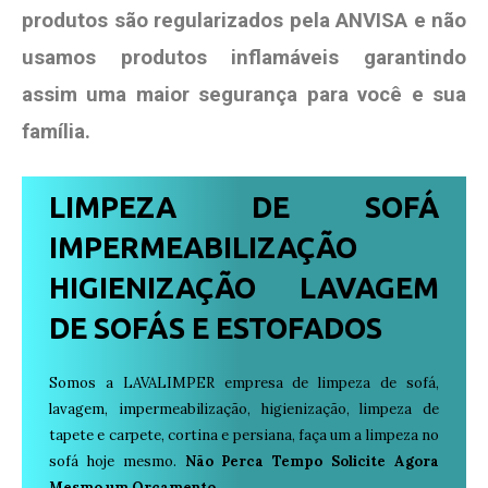
produtos são regularizados pela ANVISA e não
usamos produtos
inflamáveis garantindo
assim uma maior segurança para você e sua
família
.
LIMPEZA DE SOFÁ
IMPERMEABILIZAÇÃO
HIGIENIZAÇÃO LAVAGEM
DE SOFÁS E ESTOFADOS
Somos a LAVALIMPER empresa de limpeza de sofá,
lavagem, impermeabilização, higienização, limpeza de
tapete e carpete, cortina e persiana, faça um a limpeza no
sofá hoje mesmo.
Não Perca Tempo Solicite Agora
Mesmo um Orçamento.