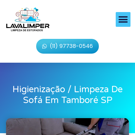
(11) 97738-0546
Higienização / Limpeza De
Sofá Em Tamboré SP