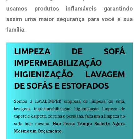
usamos produtos
inflamáveis garantindo
assim uma maior segurança para você e sua
família
.
LIMPEZA DE SOFÁ
IMPERMEABILIZAÇÃO
HIGIENIZAÇÃO LAVAGEM
DE SOFÁS E ESTOFADOS
Somos a LAVALIMPER empresa de limpeza de sofá,
lavagem, impermeabilização, higienização, limpeza de
tapete e carpete, cortina e persiana, faça um a limpeza no
sofá hoje mesmo.
Não Perca Tempo Solicite Agora
Mesmo um Orçamento.