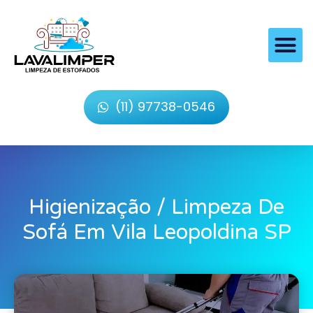
(11) 97738-0546
Higienização / Limpeza De
Sofá Em Vila Leopoldina SP