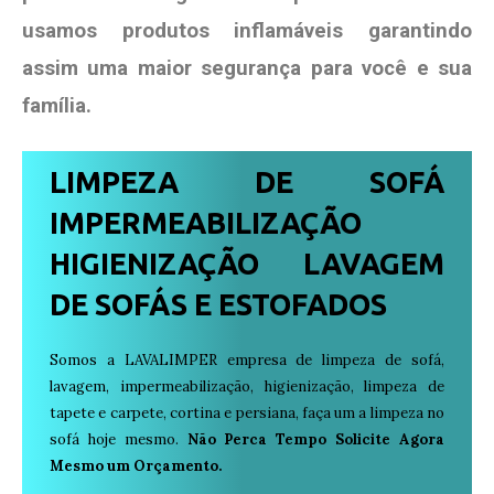
usamos produtos
inflamáveis garantindo
assim uma maior segurança para você e sua
família
.
LIMPEZA DE SOFÁ
IMPERMEABILIZAÇÃO
HIGIENIZAÇÃO LAVAGEM
DE SOFÁS E ESTOFADOS
Somos a LAVALIMPER empresa de limpeza de sofá,
lavagem, impermeabilização, higienização, limpeza de
tapete e carpete, cortina e persiana, faça um a limpeza no
sofá hoje mesmo.
Não Perca Tempo Solicite Agora
Mesmo um Orçamento.