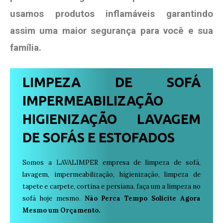
usamos produtos
inflamáveis garantindo
assim uma maior segurança para você e sua
família
.
LIMPEZA DE SOFÁ
IMPERMEABILIZAÇÃO
HIGIENIZAÇÃO LAVAGEM
DE SOFÁS E ESTOFADOS
Somos a LAVALIMPER empresa de limpeza de sofá,
lavagem, impermeabilização, higienização, limpeza de
tapete e carpete, cortina e persiana, faça um a limpeza no
sofá hoje mesmo.
Não Perca Tempo Solicite Agora
Mesmo um Orçamento.