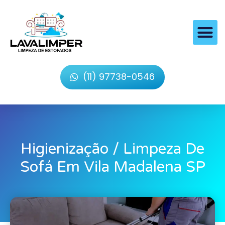
(11) 97738-0546
Higienização / Limpeza De
Sofá Em Vila Madalena SP