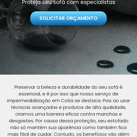
Proteja seu sofá com especialistas
SOLICITAR ORÇAMENTO
Preservar a beleza e durabilidade do seu sofá é
essencial, e é por isso que nosso serviço de
impermeabilização em Cotia se destaca. Pois ao usar
técnicas avançadas e produtos de alta qualidade,
criamos uma barreira eficaz contra manchas e
desgastes. Por causa dessa proteção, seu estofado
não só mantém sua aparência como também fica
mais fácil de cuidar. Contudo, os benefícios vão além