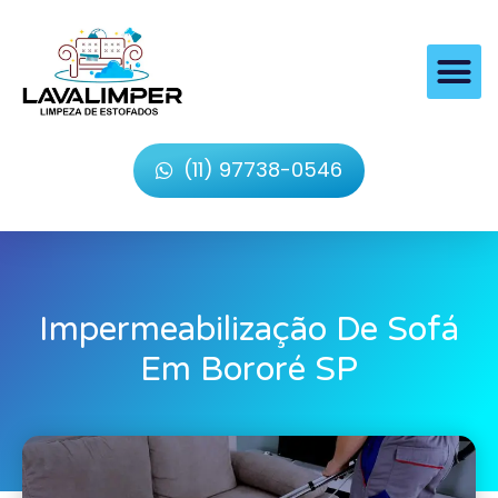
(11) 97738-0546
Impermeabilização De Sofá
Em Bororé SP