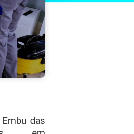
m Embu das
ados em