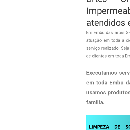
Impermeab
atendidos
Em Embu das artes SP
atuação em toda a cid
serviço realizado. Se
de clientes em toda E
Executamos serv
em toda Embu da
usamos produto
família
.
LIMPEZA DE SO