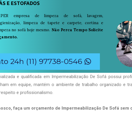
ÁS E ESTOFADOS
PER empresa de limpeza de sofá, lavagem,
igienização, limpeza de tapete e carpete, cortina e
limpeza no sofá hoje mesmo.
Não Perca Tempo Solicite
çamento.
o 24h (11) 97738-0546
alizada e qualificada em Impermeabilização De Sofá possui prof
balham em equipe, mantém o ambiente de trabalho organizado e t
respeito e profissionalismo.
nosco, faça um orçamento de Impermeabilização De Sofá sem