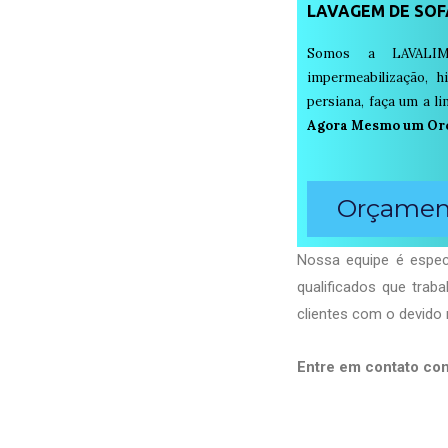
LAVAGEM DE SOF
Somos a LAVALIM
impermeabilização, h
persiana, faça um a 
Agora Mesmo um Or
Orçament
Nossa equipe é especi
qualificados que tra
clientes com o devido 
Entre em contato co