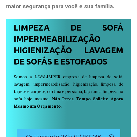
maior segurança para você e sua
família
.
LIMPEZA DE SOFÁ
IMPERMEABILIZAÇÃO
HIGIENIZAÇÃO LAVAGEM
DE SOFÁS E ESTOFADOS
Somos a LAVALIMPER empresa de limpeza de sofá,
lavagem, impermeabilização, higienização, limpeza de
tapete e carpete, cortina e persiana, faça um a limpeza no
sofá hoje mesmo.
Não Perca Tempo Solicite Agora
Mesmo um Orçamento.
Orçamento 24h (11) 97738-