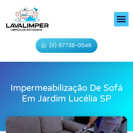
(11) 97738-0546
Impermeabilização De Sofá
Em Jardim Lucélia SP