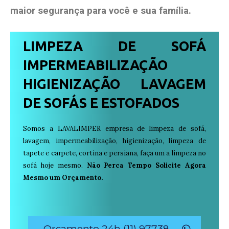
maior segurança para você e sua
família
.
LIMPEZA DE SOFÁ
IMPERMEABILIZAÇÃO
HIGIENIZAÇÃO LAVAGEM
DE SOFÁS E ESTOFADOS
Somos a LAVALIMPER empresa de limpeza de sofá,
lavagem, impermeabilização, higienização, limpeza de
tapete e carpete, cortina e persiana, faça um a limpeza no
sofá hoje mesmo.
Não Perca Tempo Solicite Agora
Mesmo um Orçamento.
Orçamento 24h (11) 97738-