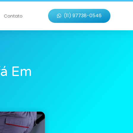
(11) 97738-0546
Contato
fá Em