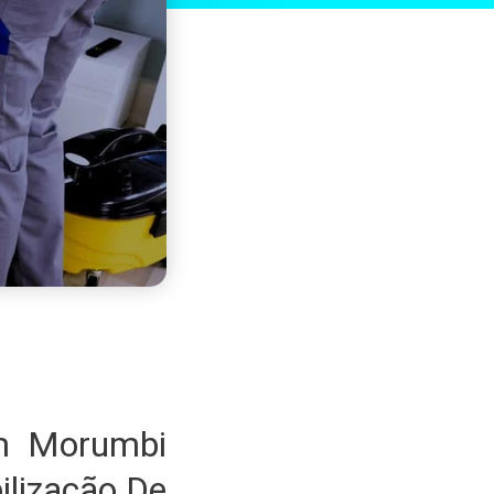
em Morumbi
lização De