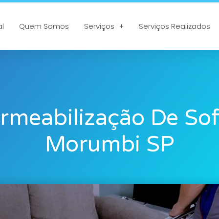
al
Quem Somos
Serviços
Serviços Realizados
rmeabilização De So
Morumbi SP