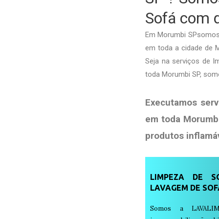
Sofá com d
Em Morumbi SPsomos e
em toda a cidade de Mo
Seja na serviços de 
toda Morumbi SP, somo
Executamos serv
em toda Morumbi
produtos
inflamá
LIMPEZA DE SO
LAVAGEM DE SOF
Somos a LAVALIM