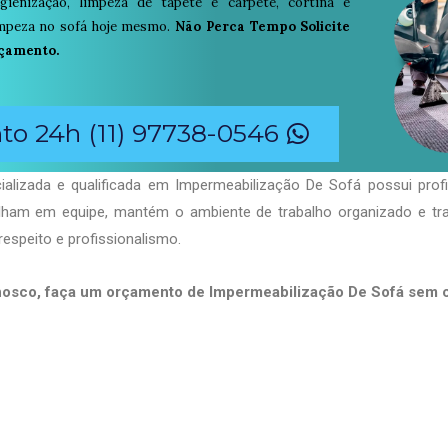
igienização, limpeza de tapete e carpete, cortina e
limpeza no sofá hoje mesmo.
Não Perca Tempo Solicite
çamento.
o 24h (11) 97738-0546
alizada e qualificada em Impermeabilização De Sofá possui prof
balham em equipe, mantém o ambiente de trabalho organizado e t
respeito e profissionalismo.
nosco, faça um orçamento de Impermeabilização De Sofá sem