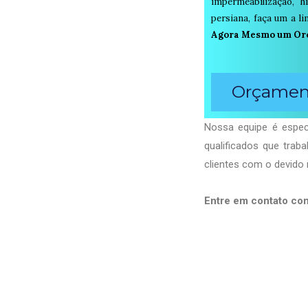
impermeabilização, h
persiana, faça um a 
Agora Mesmo um Or
Orçament
Nossa equipe é especi
qualificados que tra
clientes com o devido 
Entre em contato co