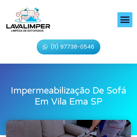
(11) 97738-0546
Impermeabilização De Sofá
Em Vila Ema SP