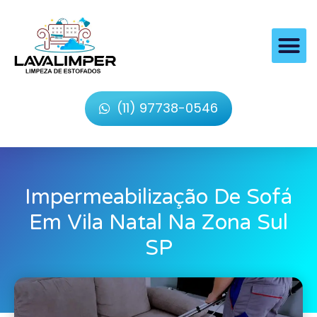
(11) 97738-0546
Impermeabilização De Sofá
Em Vila Natal Na Zona Sul
SP