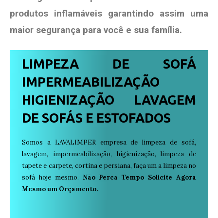
produtos
inflamáveis garantindo assim uma
maior segurança para você e sua
família
.
LIMPEZA DE SOFÁ
IMPERMEABILIZAÇÃO
HIGIENIZAÇÃO LAVAGEM
DE SOFÁS E ESTOFADOS
Somos a LAVALIMPER empresa de limpeza de sofá,
lavagem, impermeabilização, higienização, limpeza de
tapete e carpete, cortina e persiana, faça um a limpeza no
sofá hoje mesmo.
Não Perca Tempo Solicite Agora
Mesmo um Orçamento.