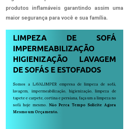
produtos
inflamáveis garantindo assim uma
maior segurança para você e sua
família
.
LIMPEZA DE SOFÁ
IMPERMEABILIZAÇÃO
HIGIENIZAÇÃO LAVAGEM
DE SOFÁS E ESTOFADOS
Somos a LAVALIMPER empresa de limpeza de sofá,
lavagem, impermeabilização, higienização, limpeza de
tapete e carpete, cortina e persiana, faça um a limpeza no
sofá hoje mesmo.
Não Perca Tempo Solicite Agora
Mesmo um Orçamento.