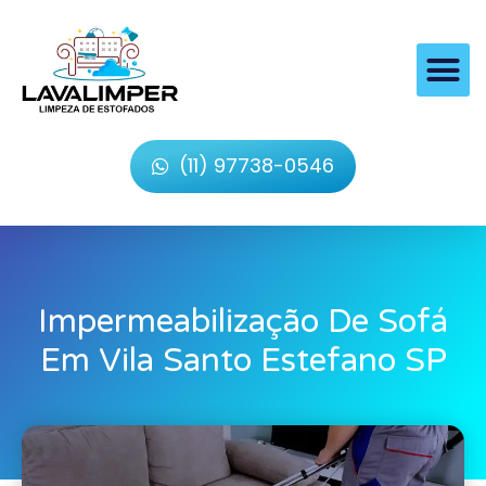
(11) 97738-0546
Impermeabilização De Sofá
Em Vila Santo Estefano SP