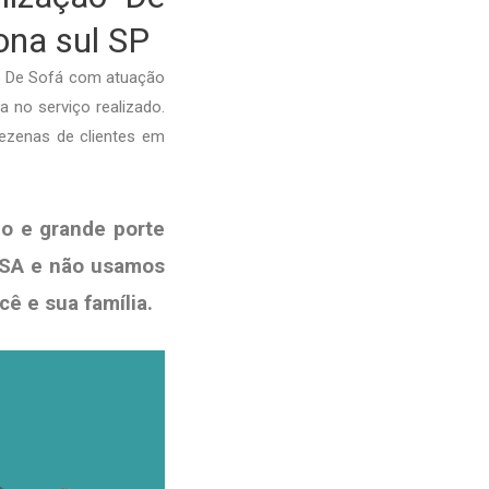
ona sul SP
o De Sofá com atuação
a no serviço realizado.
dezenas de clientes em
o e grande porte
ISA e não usamos
ocê e sua
família
.