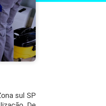
ona sul SP
lização De