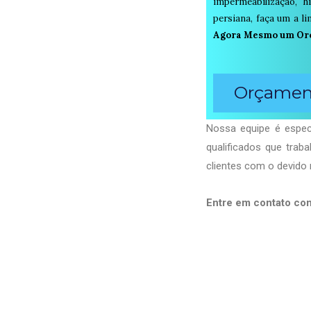
impermeabilização, h
persiana, faça um a 
Agora Mesmo um Or
Orçament
Nossa equipe é especi
qualificados que tra
clientes com o devido 
Entre em contato co