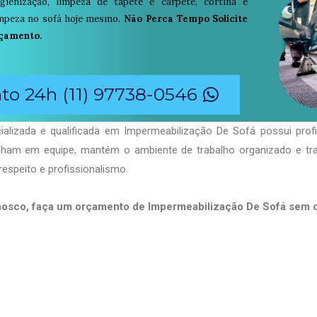
igienização, limpeza de tapete e carpete, cortina e
limpeza no sofá hoje mesmo.
Não Perca Tempo Solicite
çamento.
o 24h (11) 97738-0546
alizada e qualificada em Impermeabilização De Sofá possui prof
balham em equipe, mantém o ambiente de trabalho organizado e t
respeito e profissionalismo.
nosco, faça um orçamento de Impermeabilização De Sofá sem