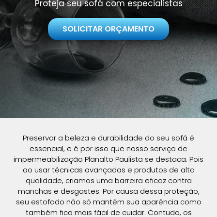
Proteja seu sofá com especialistas
SOLICITAR ORÇAMENTO
Preservar a beleza e durabilidade do seu sofá é
essencial, e é por isso que nosso serviço de
impermeabilização Planalto Paulista se destaca. Pois
ao usar técnicas avançadas e produtos de alta
qualidade, criamos uma barreira eficaz contra
manchas e desgastes. Por causa dessa proteção,
seu estofado não só mantém sua aparência como
também fica mais fácil de cuidar. Contudo, os