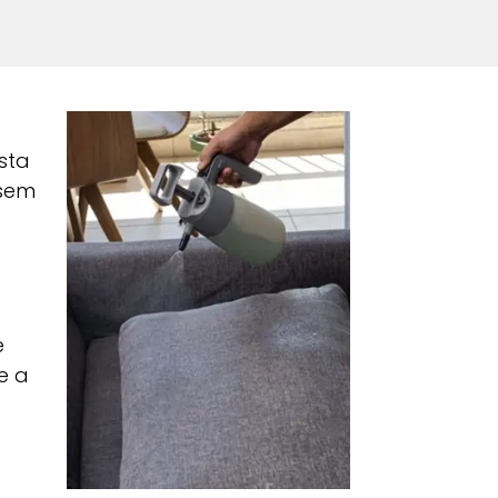
sta
 sem
e
e a