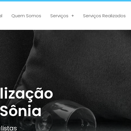
al
Quem Somos
Serviços
Serviços Realizados
lização
 Sônia
listas