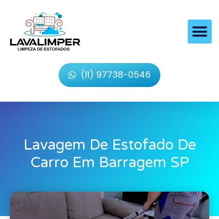
(11) 97738-0546
Lavagem De Estofado De
Carro Em Barragem SP