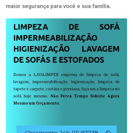
maior segurança para você e sua
família
.
LIMPEZA DE SOFÁ
IMPERMEABILIZAÇÃO
HIGIENIZAÇÃO LAVAGEM
DE SOFÁS E ESTOFADOS
Somos a LAVALIMPER empresa de limpeza de sofá,
lavagem, impermeabilização, higienização, limpeza de
tapete e carpete, cortina e persiana, faça um a limpeza no
sofá hoje mesmo.
Não Perca Tempo Solicite Agora
Mesmo um Orçamento.
Orçamento 24h (11) 97738-