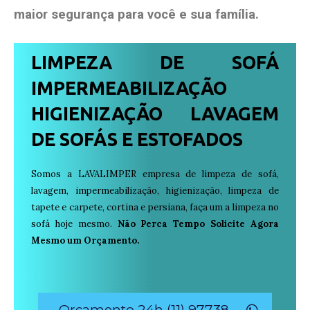
maior segurança para você e sua
família
.
LIMPEZA DE SOFÁ
IMPERMEABILIZAÇÃO
HIGIENIZAÇÃO LAVAGEM
DE SOFÁS E ESTOFADOS
Somos a LAVALIMPER empresa de limpeza de sofá,
lavagem, impermeabilização, higienização, limpeza de
tapete e carpete, cortina e persiana, faça um a limpeza no
sofá hoje mesmo.
Não Perca Tempo Solicite Agora
Mesmo um Orçamento.
Orçamento 24h (11) 97738-