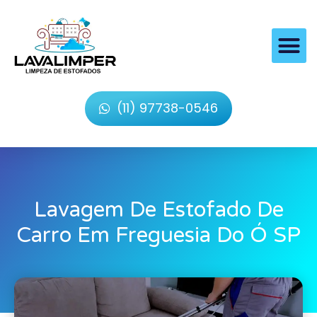
(11) 97738-0546
Lavagem De Estofado De
Carro Em Freguesia Do Ó SP