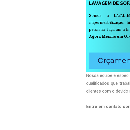
LAVAGEM DE SOF
Somos a LAVALIM
impermeabilização, h
persiana, faça um a 
Agora Mesmo um Or
Orçament
Nossa equipe é especi
qualificados que tra
clientes com o devido 
Entre em contato co