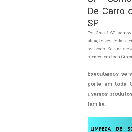
De Carro c
SP
Em Grajaú SP somos 
atuação em toda a cid
realizado. Seja na se
clientes em toda Graj
Executamos serv
porte em toda G
usamos produto
família
.
LIMPEZA DE SO