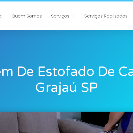
al
Quem Somos
Serviços
Serviços Realizados
m De Estofado De C
Grajaú SP