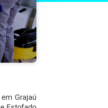
 em Grajaú
e Estofado