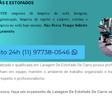
ÁS E ESTOFADOS
PER empresa de limpeza de sofá, lavagem,
igienização, limpeza de tapete e carpete, cortina e
limpeza no sofá hoje mesmo.
Não Perca Tempo Solicite
çamento.
o 24h (11) 97738-0546
alizada e qualificada em Lavagem De Estofado De Carro possui prof
balham em equipe, mantém o ambiente de trabalho organizado e t
respeito e profissionalismo.
nosco, faça um orçamento de Lavagem De Estofado De Carro 