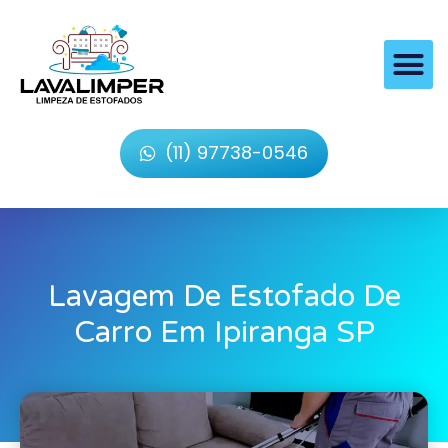
(11) 97738-0546
Lavagem De Estofado De
Carro Em Ipiranga SP