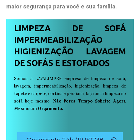
maior segurança para você e sua
família
.
LIMPEZA DE SOFÁ
IMPERMEABILIZAÇÃO
HIGIENIZAÇÃO LAVAGEM
DE SOFÁS E ESTOFADOS
Somos a LAVALIMPER empresa de limpeza de sofá,
lavagem, impermeabilização, higienização, limpeza de
tapete e carpete, cortina e persiana, faça um a limpeza no
sofá hoje mesmo.
Não Perca Tempo Solicite Agora
Mesmo um Orçamento.
Orçamento 24h (11) 97738-