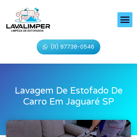
(11) 97738-0546
Lavagem De Estofado De
Carro Em Jaguaré SP