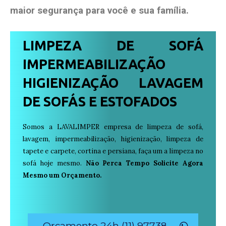
maior segurança para você e sua
família
.
LIMPEZA DE SOFÁ
IMPERMEABILIZAÇÃO
HIGIENIZAÇÃO LAVAGEM
DE SOFÁS E ESTOFADOS
Somos a LAVALIMPER empresa de limpeza de sofá,
lavagem, impermeabilização, higienização, limpeza de
tapete e carpete, cortina e persiana, faça um a limpeza no
sofá hoje mesmo.
Não Perca Tempo Solicite Agora
Mesmo um Orçamento.
Orçamento 24h (11) 97738-