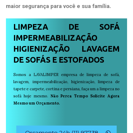
maior segurança para você e sua
família
.
LIMPEZA DE SOFÁ
IMPERMEABILIZAÇÃO
HIGIENIZAÇÃO LAVAGEM
DE SOFÁS E ESTOFADOS
Somos a LAVALIMPER empresa de limpeza de sofá,
lavagem, impermeabilização, higienização, limpeza de
tapete e carpete, cortina e persiana, faça um a limpeza no
sofá hoje mesmo.
Não Perca Tempo Solicite Agora
Mesmo um Orçamento.
Orçamento 24h (11) 97738-