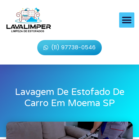
(11) 97738-0546
Lavagem De Estofado De
Carro Em Moema SP