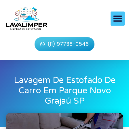
(11) 97738-0546
Lavagem De Estofado De
Carro Em Parque Novo
Grajaú SP