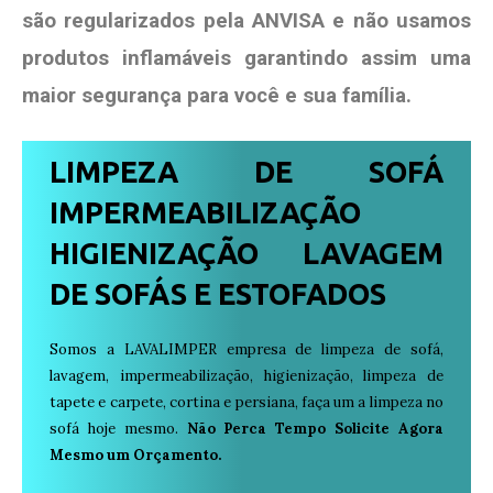
são regularizados pela ANVISA e não usamos
produtos
inflamáveis garantindo assim uma
maior segurança para você e sua
família
.
LIMPEZA DE SOFÁ
IMPERMEABILIZAÇÃO
HIGIENIZAÇÃO LAVAGEM
DE SOFÁS E ESTOFADOS
Somos a LAVALIMPER empresa de limpeza de sofá,
lavagem, impermeabilização, higienização, limpeza de
tapete e carpete, cortina e persiana, faça um a limpeza no
sofá hoje mesmo.
Não Perca Tempo Solicite Agora
Mesmo um Orçamento.