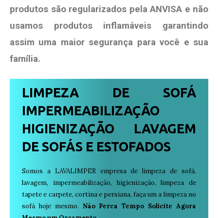
produtos são regularizados pela ANVISA e não
usamos produtos
inflamáveis garantindo
assim uma maior segurança para você e sua
família
.
LIMPEZA DE SOFÁ
IMPERMEABILIZAÇÃO
HIGIENIZAÇÃO LAVAGEM
DE SOFÁS E ESTOFADOS
Somos a LAVALIMPER empresa de limpeza de sofá,
lavagem, impermeabilização, higienização, limpeza de
tapete e carpete, cortina e persiana, faça um a limpeza no
sofá hoje mesmo.
Não Perca Tempo Solicite Agora
Mesmo um Orçamento.