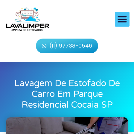
(11) 97738-0546
Lavagem De Estofado De
Carro Em Parque
Residencial Cocaia SP